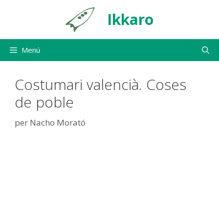
Vés
Ikkaro
al
contingut
Menú
Costumari valencià. Coses
de poble
per
Nacho Morató