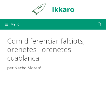
Vés
Ikkaro
al
contingut
Menú
Com diferenciar falciots,
orenetes i orenetes
cuablanca
per
Nacho Morató