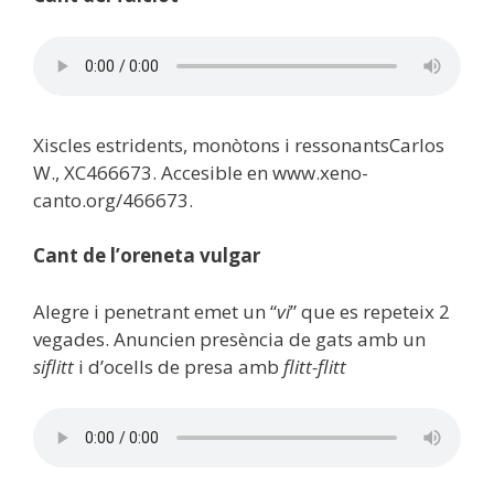
Xiscles estridents, monòtons i ressonants
Carlos
W., XC466673. Accesible en www.xeno-
canto.org/466673.
Cant de l’oreneta vulgar
Alegre i penetrant emet un “
vi
” que es repeteix 2
vegades. Anuncien presència de gats amb un
siflitt
i d’ocells de presa amb
flitt-flitt