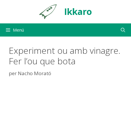
Vés
Ikkaro
al
contingut
Menú
Experiment ou amb vinagre.
Fer l’ou que bota
per
Nacho Morató